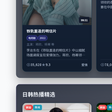
领衔的
要在中国
99:31
铁轨重逢的明信片
电视剧
2022
主演：
蒋欣、杨幂 等
李沧东在《铁轨重逢的明信片》中以细腻
场面调度呈现爱情张力，蒋欣、杨幂领衔
的表演层次丰富。影片拍摄及后期主要在
美国完成制作协同，2022-01-0...
35,628
9.3
78,0
爱情
日韩热播精选
韩国
韩国
院线
院