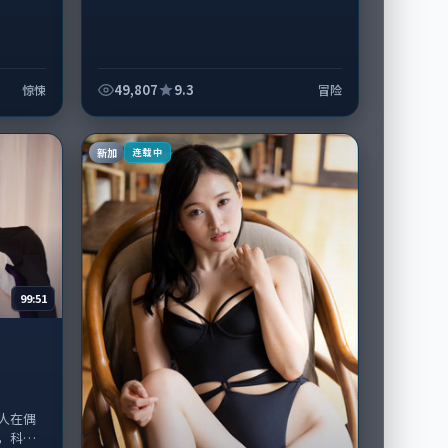
49,807
9.3
惊悚
冒险
新加
连载中
99:51
人在偶
，科幻