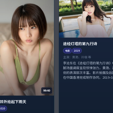
途经灯塔的第九行诗
电影
2019
主演：
黄渤、孙俪 等
李沧东在《途经灯塔的第九行诗》
腻场面调度呈现惊悚张力，黄渤、
衔的表演层次丰富。影片拍摄及后
在中国香港完成制作协同，2019-0..
99:40
郊外拾起下雨天
2020