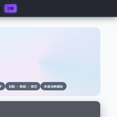
录
注册
0P
日剧 · 韩剧 · 综艺
多端流畅播放