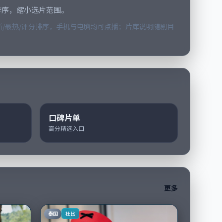
排序，缩小选片范围。
/最热/评分排序，手机与电脑均可点播；片库说明随剧目
口碑片单
高分精选入口
更多
泰国
杜比