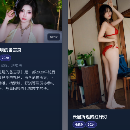
99:17
境的备忘录
2020
张家辉、汤唯 等
过境的备忘录》是一部2020年前后
喜剧类电视剧，由李沧东执导，张
汤唯，杨紫琼、舒淇等演员亦参与
。故事围绕当代都市中的抉...
云层折返的红绿灯
电视剧
2024