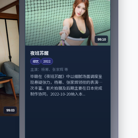
99:10
夜班苏醒
综艺
2022
主演：
杨幂、张家辉 等
毕赣在《夜班苏醒》中以细腻场面调度呈
现悬疑张力，杨幂、张家辉领衔的表演层
次丰富。影片拍摄及后期主要在日本完成
制作协同，2022-10-20纳入本...
99:03