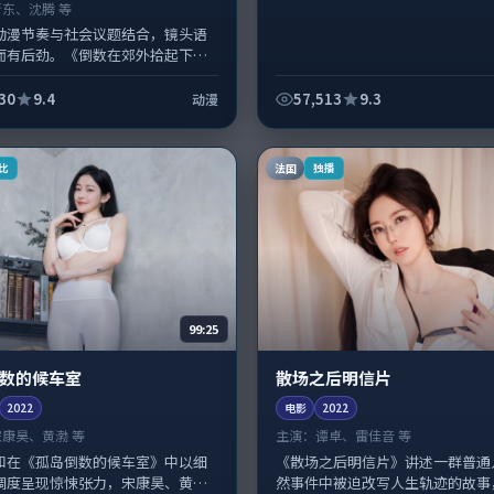
靳东、沈腾 等
动漫节奏与社会议题结合，镜头语
而有后劲。《倒数在郊外拾起下雨
韦斯·安德森掌舵，靳东、沈腾担
；取景与声音设计凸显中国台湾城...
30
9.4
57,513
9.3
动漫
法国
比
独播
99:25
数的候车室
散场之后明信片
2022
电影
2022
宋康昊、黄渤 等
主演：
谭卓、雷佳音 等
和在《孤岛倒数的候车室》中以细
《散场之后明信片》讲述一群普通
调度呈现惊悚张力，宋康昊、黄渤
然事件中被迫改写人生轨迹的故事