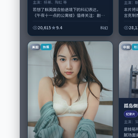
主演：
杨幂、陶虹 等
主演：
若想了解英国合拍语境下的科幻表达，
本片将
《午夜十一点的公寓楼》值得关注：剧情
言克制
侧重人物动机与生活细节的咬合，杨幂、
天》由
陶虹与配角群戏并重。影片2021年面世...
纲主线
20,615
9.4
28,1
科幻
美国
中国
独播
杜
孤岛倒
纪录片
主演：
是枝裕
腻场面