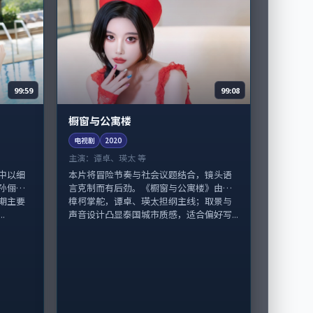
99:59
99:08
橱窗与公寓楼
电视剧
2020
主演：
谭卓、瑛太 等
中以细
本片将冒险节奏与社会议题结合，镜头语
孙俪领
言克制而有后劲。《橱窗与公寓楼》由贾
期主要
樟柯掌舵，谭卓、瑛太担纲主线；取景与
.
声音设计凸显泰国城市质感，适合偏好写...