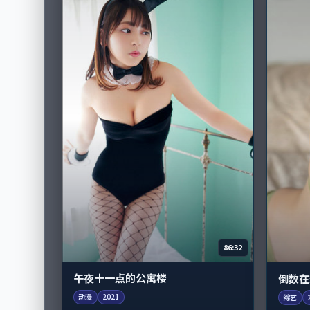
86:32
午夜十一点的公寓楼
倒数在
动漫
2021
综艺